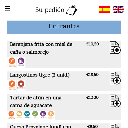
☰
Su pedido
Entrantes
Berenjena frita con miel de
€10,50
caña o salmorejo
Langostinos tigre (2 unid.)
€18,50
Tartar de atún en una
€12,00
cama de aguacate
Queso Provolone fundí con
€9,50