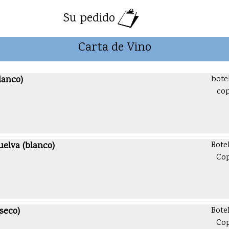
Su pedido
Carta de Vino
lanco)
bote
co
elva (blanco)
Bote
Co
seco)
Bote
Co