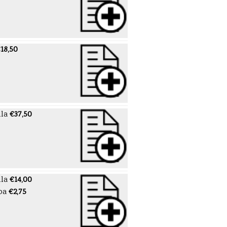
18,50
lla
€37,50
lla
€14,00
pa
€2,75