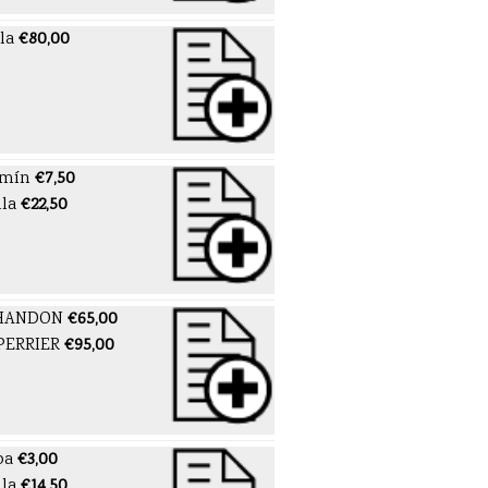
la
€80,00
amín
€7,50
lla
€22,50
HANDON
€65,00
PERRIER
€95,00
pa
€3,00
lla
€14,50