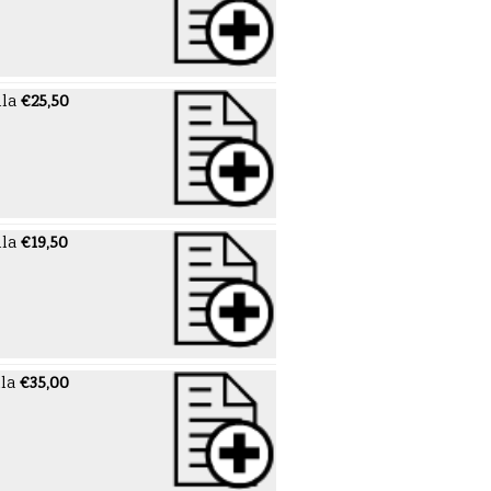
lla
€25,50
lla
€19,50
la
€35,00