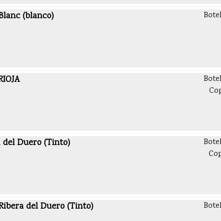
Blanc (blanco)
Bote
RIOJA
Bote
Co
 del Duero (Tinto)
Bote
Co
ibera del Duero (Tinto)
Bote