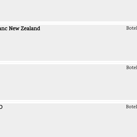
anc New Zealand
Bote
Bote
O
Botel