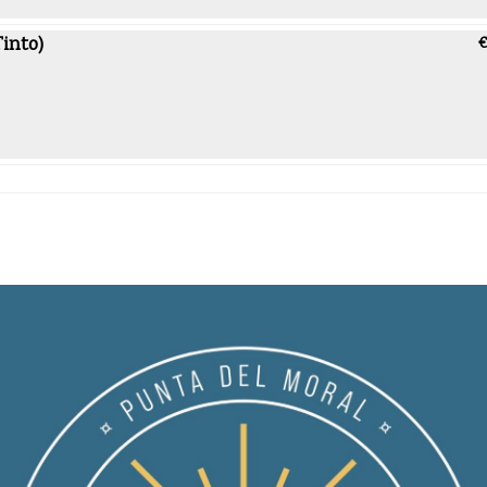
Tinto)
€