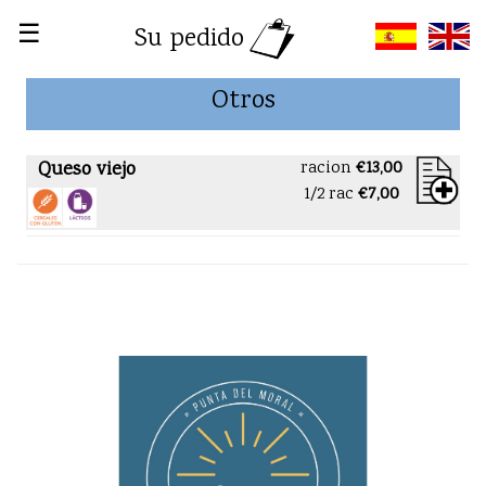
☰
Su pedido
Otros
Queso viejo
racion
€13,00
1/2 rac
€7,00