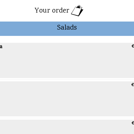
Your order
Salads
a
€
€
€